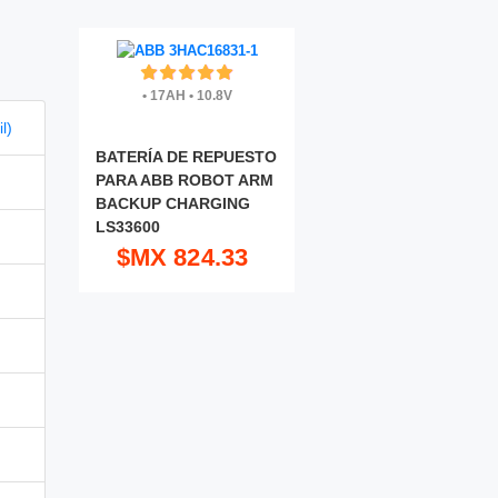
•
17AH
•
10.8V
l)
BATERÍA DE REPUESTO
PARA ABB ROBOT ARM
BACKUP CHARGING
LS33600
$MX 824.33