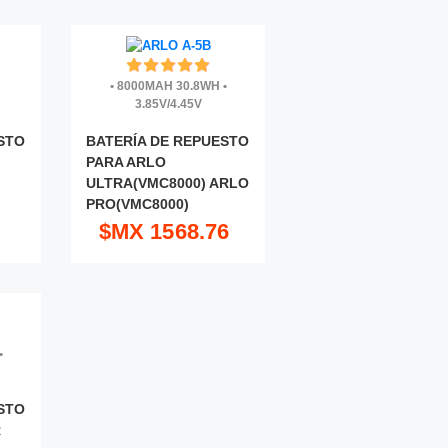
•
8000MAH 30.8WH
•
3.85V/4.45V
STO
BATERÍA DE REPUESTO
PARA ARLO
ULTRA(VMC8000) ARLO
PRO(VMC8000)
$MX 1568.76
•
STO
R