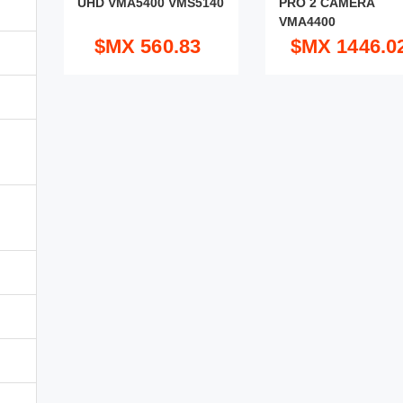
UHD VMA5400 VMS5140
PRO 2 CAMERA
VMA4400
$MX 560.83
$MX 1446.0