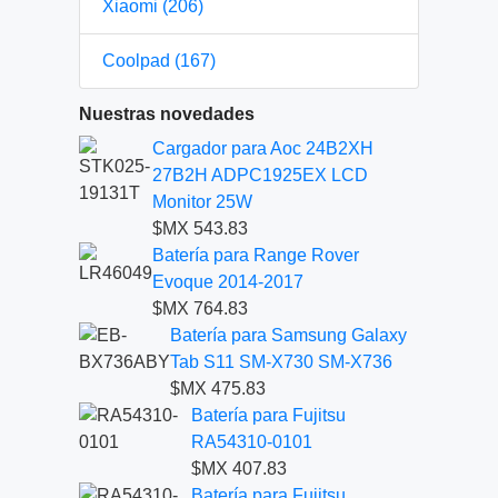
Xiaomi (206)
Coolpad (167)
Nuestras novedades
Cargador para Aoc 24B2XH
27B2H ADPC1925EX LCD
Monitor 25W
$MX 543.83
Batería para Range Rover
Evoque 2014-2017
$MX 764.83
Batería para Samsung Galaxy
Tab S11 SM-X730 SM-X736
$MX 475.83
Batería para Fujitsu
RA54310-0101
$MX 407.83
Batería para Fujitsu