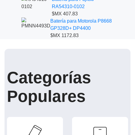
RA54310-0102
$MX 407.83
Batería para Motorola P8668
GP328D+ DP4400
$MX 1172.83
Categorías
Populares