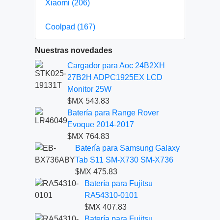
Xiaomi (206)
Coolpad (167)
Nuestras novedades
Cargador para Aoc 24B2XH
27B2H ADPC1925EX LCD
Monitor 25W
$MX 543.83
Batería para Range Rover
Evoque 2014-2017
$MX 764.83
Batería para Samsung Galaxy
Tab S11 SM-X730 SM-X736
$MX 475.83
Batería para Fujitsu
RA54310-0101
$MX 407.83
Batería para Fujitsu