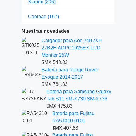
Xiaomi (206)
Coolpad (167)
Nuestras novedades
Cargador para Aoc 24B2XH
27B2H ADPC1925EX LCD
Monitor 25W
$MX 543.83
Batería para Range Rover
Evoque 2014-2017
$MX 764.83
Batería para Samsung Galaxy
Tab S11 SM-X730 SM-X736
$MX 475.83
Batería para Fujitsu
RA54310-0101
$MX 407.83
Batería para Fujitsu