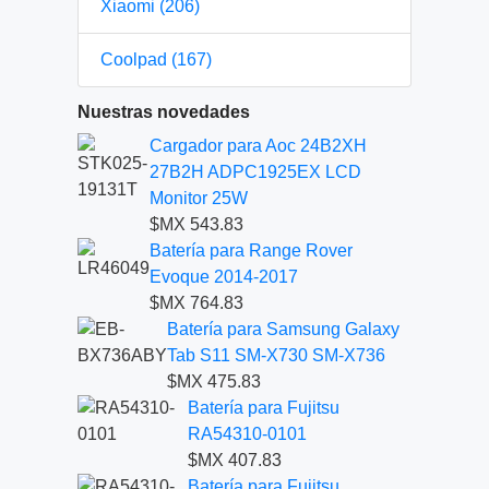
Xiaomi (206)
Coolpad (167)
Nuestras novedades
Cargador para Aoc 24B2XH
27B2H ADPC1925EX LCD
Monitor 25W
$MX 543.83
Batería para Range Rover
Evoque 2014-2017
$MX 764.83
Batería para Samsung Galaxy
Tab S11 SM-X730 SM-X736
$MX 475.83
Batería para Fujitsu
RA54310-0101
$MX 407.83
Batería para Fujitsu