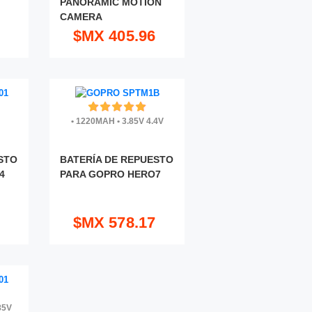
PANORAMIC MOTION
CAMERA
$MX 405.96
•
1220MAH
•
3.85V 4.4V
STO
BATERÍA DE REPUESTO
4
PARA GOPRO HERO7
$MX 578.17
85V