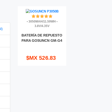
•
3050MAH/11.59WH
•
3.8V/4.35V
l)
BATERÍA DE REPUESTO
PARA GOSUNCN GM-G4
$MX 526.83