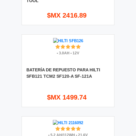
TOOL
$MX 2416.89
•
3.0AH
•
12V
BATERÍA DE REPUESTO PARA HILTI
SFB121 TCM2 SF120-A SF-121A
$MX 1499.74
•
5.2 AH/112WH
•
21.6V