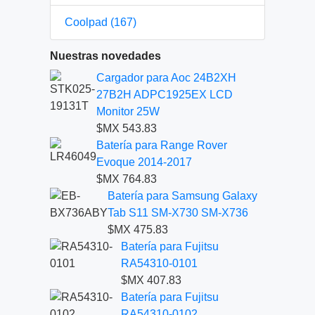
Coolpad (167)
Nuestras novedades
Cargador para Aoc 24B2XH
27B2H ADPC1925EX LCD
Monitor 25W
$MX 543.83
Batería para Range Rover
Evoque 2014-2017
$MX 764.83
Batería para Samsung Galaxy
Tab S11 SM-X730 SM-X736
$MX 475.83
Batería para Fujitsu
RA54310-0101
$MX 407.83
Batería para Fujitsu
RA54310-0102