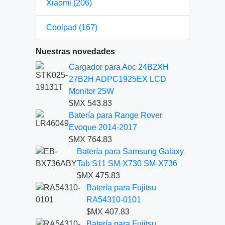
Xiaomi (206)
Coolpad (167)
Nuestras novedades
Cargador para Aoc 24B2XH
27B2H ADPC1925EX LCD
Monitor 25W
$MX 543.83
Batería para Range Rover
Evoque 2014-2017
$MX 764.83
Batería para Samsung Galaxy
Tab S11 SM-X730 SM-X736
$MX 475.83
Batería para Fujitsu
RA54310-0101
$MX 407.83
Batería para Fujitsu