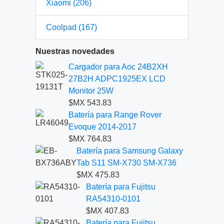
Xiaomi (206)
Coolpad (167)
Nuestras novedades
Cargador para Aoc 24B2XH
27B2H ADPC1925EX LCD
Monitor 25W
$MX 543.83
Batería para Range Rover
Evoque 2014-2017
$MX 764.83
Batería para Samsung Galaxy
Tab S11 SM-X730 SM-X736
$MX 475.83
Batería para Fujitsu
RA54310-0101
$MX 407.83
Batería para Fujitsu