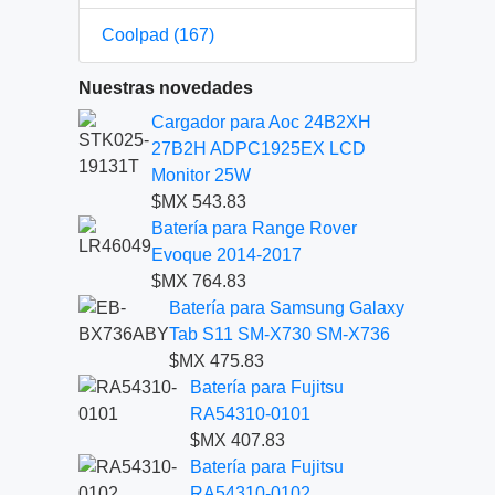
Coolpad (167)
Nuestras novedades
Cargador para Aoc 24B2XH
27B2H ADPC1925EX LCD
Monitor 25W
$MX 543.83
Batería para Range Rover
Evoque 2014-2017
$MX 764.83
Batería para Samsung Galaxy
Tab S11 SM-X730 SM-X736
$MX 475.83
Batería para Fujitsu
RA54310-0101
$MX 407.83
Batería para Fujitsu
RA54310-0102