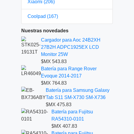
Xiaomi (206)
Coolpad (167)
Nuestras novedades
Cargador para Aoc 24B2XH
27B2H ADPC1925EX LCD
Monitor 25W
$MX 543.83
Batería para Range Rover
Evoque 2014-2017
$MX 764.83
Batería para Samsung Galaxy
Tab S11 SM-X730 SM-X736
$MX 475.83
Batería para Fujitsu
RA54310-0101
$MX 407.83
Batería para Fujitsu