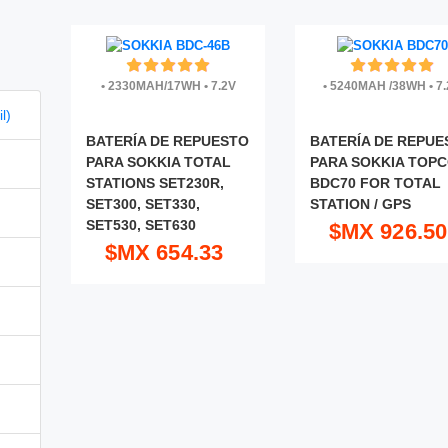
•
2330MAH/17WH
•
7.2V
•
5240MAH /38WH
•
7.
l)
BATERÍA DE REPUESTO
BATERÍA DE REPUE
PARA SOKKIA TOTAL
PARA SOKKIA TOP
STATIONS SET230R,
BDC70 FOR TOTAL
SET300, SET330,
STATION / GPS
SET530, SET630
$MX 926.50
$MX 654.33