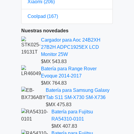
Xiaomi (206)
Coolpad (167)
Nuestras novedades
Cargador para Aoc 24B2XH
27B2H ADPC1925EX LCD
Monitor 25W
$MX 543.83
Batería para Range Rover
Evoque 2014-2017
$MX 764.83
Batería para Samsung Galaxy
Tab S11 SM-X730 SM-X736
$MX 475.83
Batería para Fujitsu
RA54310-0101
$MX 407.83
Batería para Fujitsu