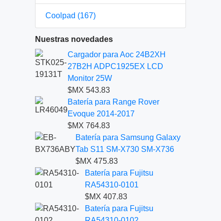
Coolpad (167)
Nuestras novedades
Cargador para Aoc 24B2XH
27B2H ADPC1925EX LCD
Monitor 25W
$MX 543.83
Batería para Range Rover
Evoque 2014-2017
$MX 764.83
Batería para Samsung Galaxy
Tab S11 SM-X730 SM-X736
$MX 475.83
Batería para Fujitsu
RA54310-0101
$MX 407.83
Batería para Fujitsu
RA54310-0102