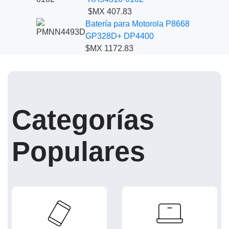
$MX 407.83
Batería para Motorola P8668
GP328D+ DP4400
$MX 1172.83
Categorías
Populares