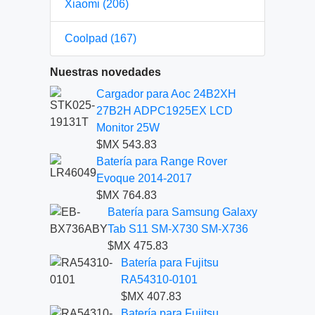
Xiaomi (206)
Coolpad (167)
Nuestras novedades
Cargador para Aoc 24B2XH
27B2H ADPC1925EX LCD
Monitor 25W
$MX 543.83
Batería para Range Rover
Evoque 2014-2017
$MX 764.83
Batería para Samsung Galaxy
Tab S11 SM-X730 SM-X736
$MX 475.83
Batería para Fujitsu
RA54310-0101
$MX 407.83
Batería para Fujitsu