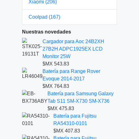
Xiaomi (206)
Coolpad (167)
Nuestras novedades
Cargador para Aoc 24B2XH
27B2H ADPC1925EX LCD
Monitor 25W
$MX 543.83
Batería para Range Rover
Evoque 2014-2017
$MX 764.83
Batería para Samsung Galaxy
Tab S11 SM-X730 SM-X736
$MX 475.83
Batería para Fujitsu
RA54310-0101
$MX 407.83
Batería para Fujitsu