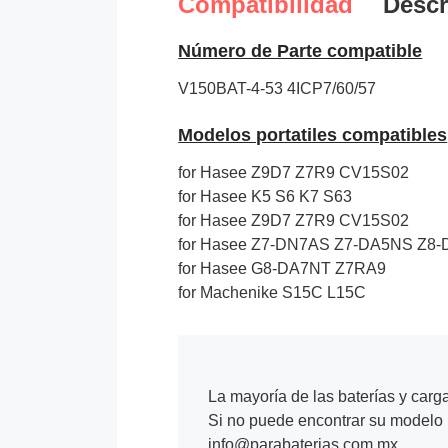
Compatibilidad
Descr
Número de Parte compatible
V150BAT-4-53
4ICP7/60/57
Modelos portatiles compatibles
for Hasee Z9D7 Z7R9 CV15S02
for Hasee K5 S6 K7 S63
for Hasee Z9D7 Z7R9 CV15S02
for Hasee Z7-DN7AS Z7-DA5NS Z
for Hasee G8-DA7NT Z7RA9
for Machenike S15C L15C
La mayoría de las baterías y carg
Si no puede encontrar su modelo p
info@parabaterias.com.mx.