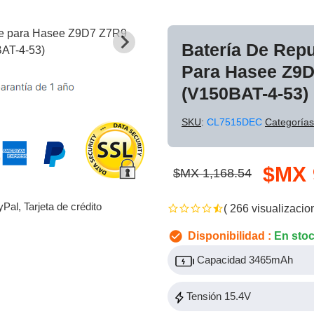
Batería De Rep
Para Hasee Z9
(V150BAT-4-53)
SKU
:
CL7515DEC
Categorías
$MX 
$MX 1,168.54
yPal, Tarjeta de crédito
( 266 visualizacio
Disponibilidad :
En sto
Capacidad 3465mAh
Tensión 15.4V