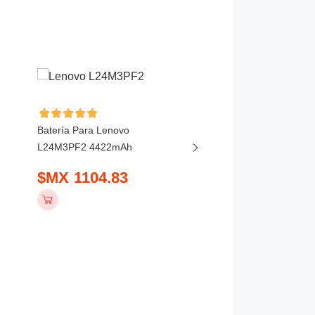
Batería Para Lenovo
Batería Para Lenovo
L24M3PF2 4422mAh
ThinkBook 16P G6 202
5450mAh
$MX 1104.83
$MX 1036.83