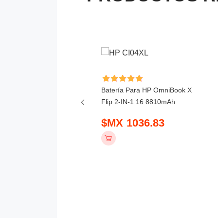
ía Para Lenovo 300w 2-
Batería Para HP OmniBook X
Gen 5 4156mAh
Flip 2-IN-1 16 8810mAh
 781.83
$MX 1036.83