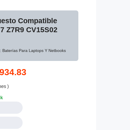
uesto Compatible
D7 Z7R9 CV15S02
: Baterías Para Laptops Y Netbooks
934.83
nes )
ck