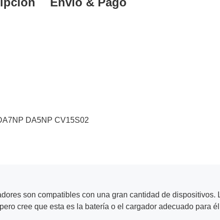
ipción
Envío & Pago
8-DA7NP DA5NP CV15S02
adores son compatibles con una gran cantidad de dispositivos. L
ero cree que esta es la batería o el cargador adecuado para él