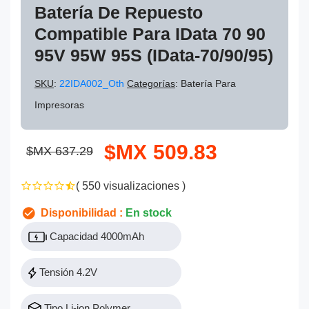
Batería De Repuesto
Compatible Para IData 70 90
95V 95W 95S (iData-70/90/95)
SKU
:
22IDA002_Oth
Categorías
: Batería Para
Impresoras
$MX 509.83
$MX 637.29
( 550 visualizaciones )
Disponibilidad :
En stock
Capacidad 4000mAh
Tensión 4.2V
Tipo Li-ion Polymer