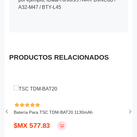
A32-M47 / BTY-L45
PRODUCTOS RELACIONADOS
Batería Para TSC TDM-BAT20 1130mAh
Ba
$MX 577.83
$