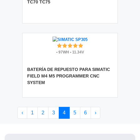
TC70 TC75
•
97WH
•
11.34V
BATERÍA DE REPUESTO PARA SIMATIC
FIELD M4 M5 PROGRAMMER CNC
SYSTEM
‹
1
2
3
4
5
6
›