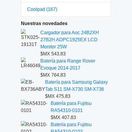
Coolpad (167)
Nuestras novedades
Cargador para Aoc 24B2XH
27B2H ADPC1925EX LCD
Monitor 25W
$MX 543.83
Batería para Range Rover
Evoque 2014-2017
$MX 764.83
Batería para Samsung Galaxy
Tab S11 SM-X730 SM-X736
$MX 475.83
Batería para Fujitsu
RA54310-0101
$MX 407.83
Batería para Fujitsu
RA54310-0102