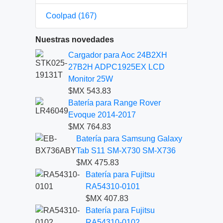
Coolpad (167)
Nuestras novedades
Cargador para Aoc 24B2XH
27B2H ADPC1925EX LCD
Monitor 25W
$MX 543.83
Batería para Range Rover
Evoque 2014-2017
$MX 764.83
Batería para Samsung Galaxy
Tab S11 SM-X730 SM-X736
$MX 475.83
Batería para Fujitsu
RA54310-0101
$MX 407.83
Batería para Fujitsu
RA54310-0102