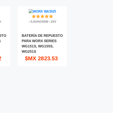
V
•
5.0AH/100W
•
20V
STO
BATERÍA DE REPUESTO
1
PARA WORX SERIES
WG151S, WG155S,
WG251S
2
$MX 2823.53