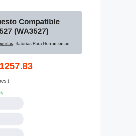
uesto Compatible
527 (WA3527)
egorías
: Baterías Para Herramientas
1257.83
nes )
ck