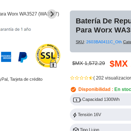
Batería De Rep
Para Worx WA3
SKU
:
2603BA0411C_Oth
Cat
$MX 
$MX 1,572.29
( 202 visualizacio
yPal, Tarjeta de crédito
Disponibilidad :
En sto
Capacidad 1300Wh
Tensión 16V
Tipo Li-ion