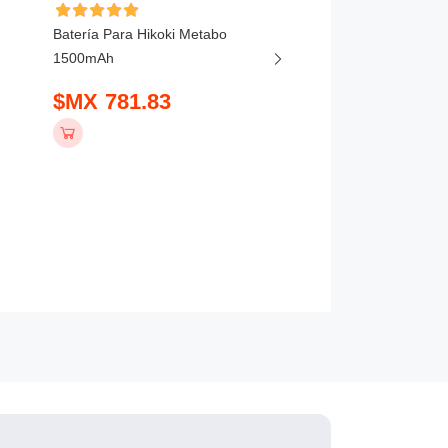
Batería Para Hikoki Metabo
Batería Para Hikoki
1500mAh
BSL1820M 2000mAh
$MX 781.83
$MX 866.83