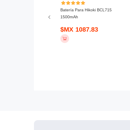
ía Para Milwaukee M12
Batería Para Hikoki BCL715
48-11-2425 48-11-2420
1500mAh
$MX 1087.83
 560.83