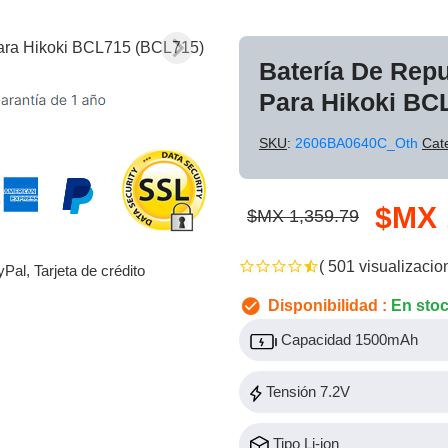
Batería De Rep
Para Hikoki BC
SKU
:
2606BA0640C_Oth
Cat
$MX 
$MX 1,359.79
( 501 visualizacio
yPal, Tarjeta de crédito
Disponibilidad :
En sto
Capacidad 1500mAh
Tensión 7.2V
Tipo Li-ion