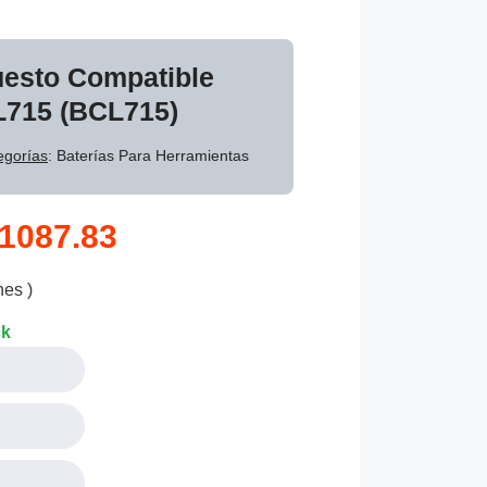
uesto Compatible
L715 (BCL715)
egorías
: Baterías Para Herramientas
1087.83
nes )
ck