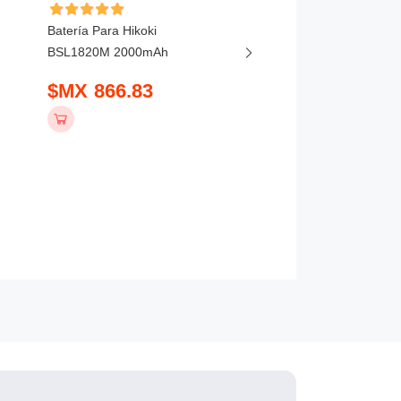
Batería Para Hikoki
Batería Para Ferrex U
BSL1820M 2000mAh
20V FBT-CLB018 4.0A
$MX 866.83
$MX 849.83