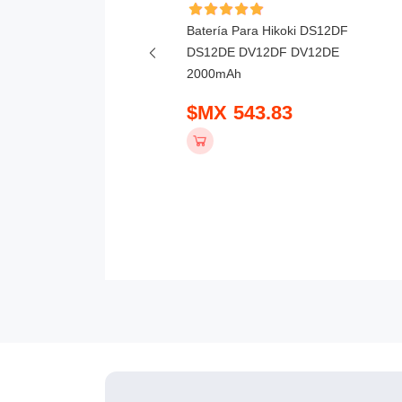
ía Para Milwaukee M12
Batería Para Hikoki DS12DF
48-11-2425 48-11-2420
DS12DE DV12DF DV12DE
2000mAh
 815.83
$MX 543.83