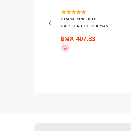
ía Para Honor X6D
Batería Para Fujitsu
mAh
RA54310-0101 3400mAh
 390.83
$MX 407.83