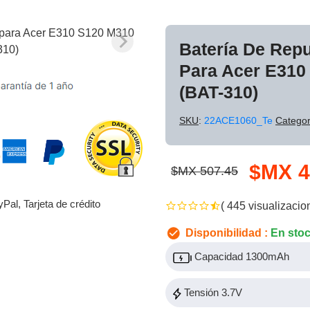
Batería De Rep
Para Acer E310
(BAT-310)
SKU
:
22ACE1060_Te
Categor
$MX 4
$MX 507.45
yPal, Tarjeta de crédito
( 445 visualizacio
Disponibilidad :
En sto
Capacidad 1300mAh
Tensión 3.7V