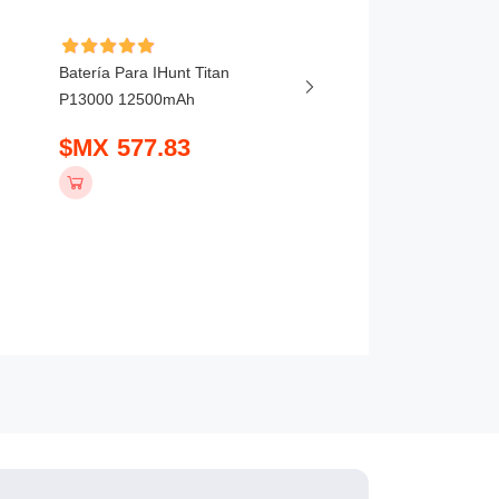
Batería Para IHunt Titan
Batería Para Vivo X20
P13000 12500mAh
5800mAh
$MX 577.83
$MX 407.83