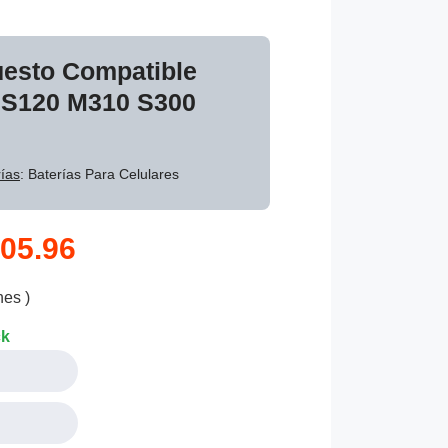
uesto Compatible
 S120 M310 S300
ías
: Baterías Para Celulares
05.96
nes )
ck