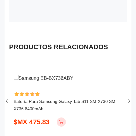
PRODUCTOS RELACIONADOS
Batería Para Samsung Galaxy Tab S11 SM-X730 SM-
Ba
X736 8400mAh
6
$MX 475.83
$