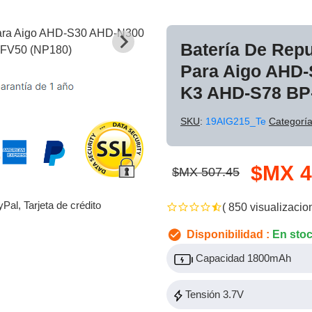
Batería De Rep
Para Aigo AHD
K3 AHD-S78 BP
SKU
:
19AIG215_Te
Categorí
$MX 4
$MX 507.45
yPal, Tarjeta de crédito
( 850 visualizacio
Disponibilidad :
En sto
Capacidad 1800mAh
Tensión 3.7V