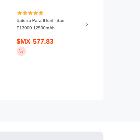
Batería Para IHunt Titan
Batería Para Vivo X20
P13000 12500mAh
5800mAh
$MX 577.83
$MX 407.83