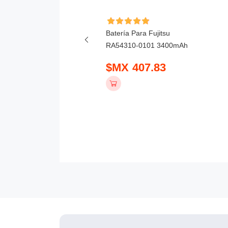
ía Para Honor X6D
Batería Para Fujitsu
mAh
RA54310-0101 3400mAh
 390.83
$MX 407.83