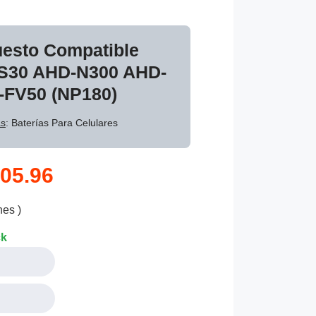
uesto Compatible
-S30 AHD-N300 AHD-
-FV50 (NP180)
as
: Baterías Para Celulares
05.96
nes )
ck