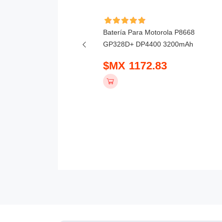
ía Para Baofeng AS53M
Batería Para Motorola P8668
mAh
GP328D+ DP4400 3200mAh
 475.83
$MX 1172.83