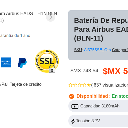
Batería De Rep
Para Airbus E
(BLN-11)
SKU
:
AI3755SE_Oth
Categorí
$MX 5
$MX 743.54
yPal, Tarjeta de crédito
( 637 visualizacio
Disponibilidad :
En sto
Capacidad 3180mAh
Tensión 3.7V