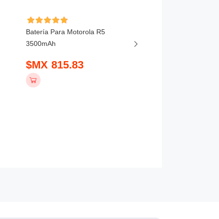
Batería Para Motorola R5
Batería Para Kenwood
3500mAh
F9 Turbo 4800mAh
$MX 815.83
$MX 543.83