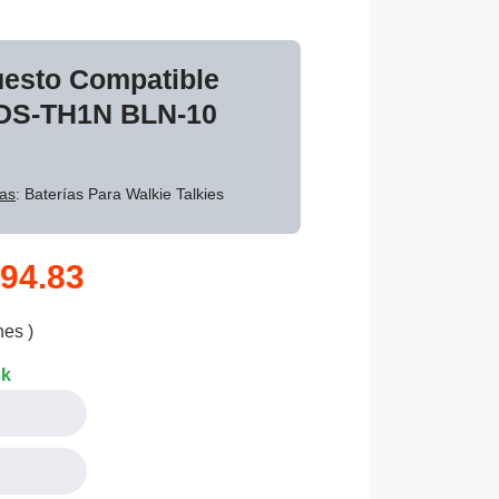
uesto Compatible
ADS-TH1N BLN-10
as
: Baterías Para Walkie Talkies
94.83
nes )
ck