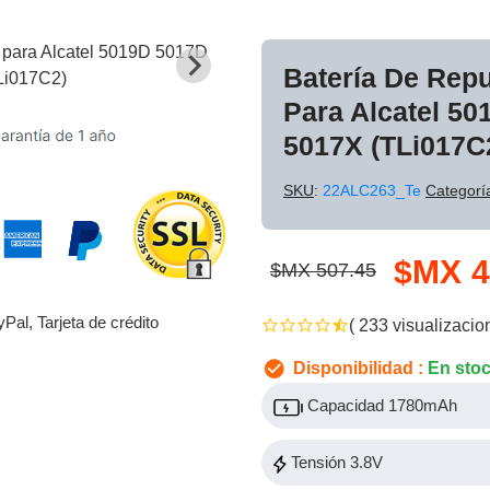
Batería De Rep
Para Alcatel 5
5017X (TLi017C
SKU
:
22ALC263_Te
Categorí
$MX 4
$MX 507.45
yPal, Tarjeta de crédito
( 233 visualizacio
Disponibilidad :
En sto
Capacidad 1780mAh
Tensión 3.8V