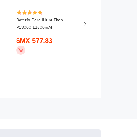
Batería Para IHunt Titan
Batería Para Vivo X20
P13000 12500mAh
5800mAh
$MX 577.83
$MX 407.83