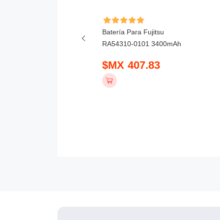
ía Para Honor X6D
Batería Para Fujitsu
mAh
RA54310-0101 3400mAh
 390.83
$MX 407.83