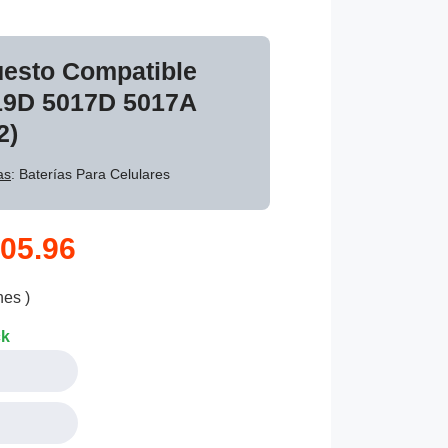
uesto Compatible
019D 5017D 5017A
2)
as
: Baterías Para Celulares
05.96
nes )
ck