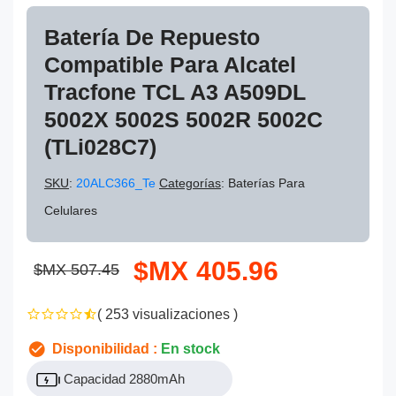
Batería De Repuesto
Compatible Para Alcatel
Tracfone TCL A3 A509DL
5002X 5002S 5002R 5002C
(TLi028C7)
SKU
:
20ALC366_Te
Categorías
: Baterías Para
Celulares
$MX 405.96
$MX 507.45
( 253 visualizaciones )
Disponibilidad :
En stock
Capacidad 2880mAh