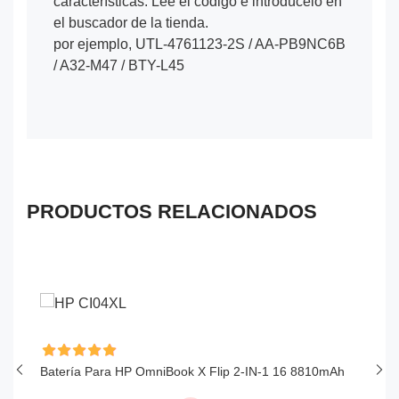
características. Lee el código e introdúcelo en
el buscador de la tienda.
por ejemplo, UTL-4761123-2S / AA-PB9NC6B
/ A32-M47 / BTY-L45
PRODUCTOS RELACIONADOS
Batería Para HP OmniBook X Flip 2-IN-1 16 8810mAh
Ba