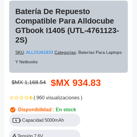
Batería De Repuesto
Compatible Para Alldocube
GTbook I1405 (UTL-4761123-
2S)
SKU
:
ALL23JA1833
Categorías
: Baterías Para Laptops
Y Netbooks
$MX 934.83
$MX 1,168.54
( 960 visualizaciones )
Disponibilidad :
En stock
Capacidad 5000mAh
Tensión 7.6V