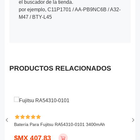
el buscador de la tienda.
por ejemplo, C11P1701 / AA-PB9NC6B / A32-
M47 / BTY-L45
PRODUCTOS RELACIONADOS
Batería Para Fujitsu RA54310-0101 3400mAh
Ba
$MX 407.83
$