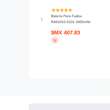
ía Para Honor X6D
Batería Para Fujitsu
mAh
RA54310-0101 3400mAh
 390.83
$MX 407.83