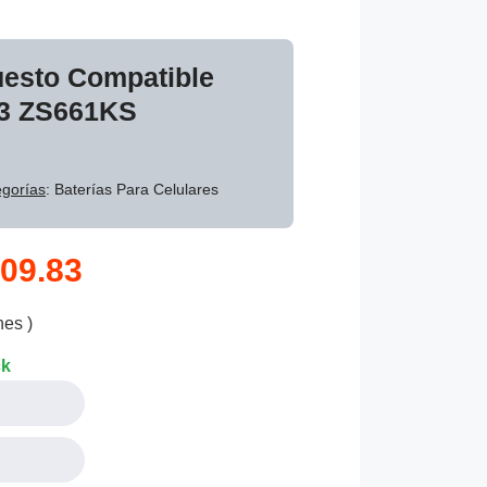
uesto Compatible
3 ZS661KS
gorías
: Baterías Para Celulares
09.83
nes )
ck