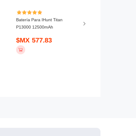
Batería Para IHunt Titan
Batería Para Vivo X20
P13000 12500mAh
5800mAh
$MX 577.83
$MX 407.83