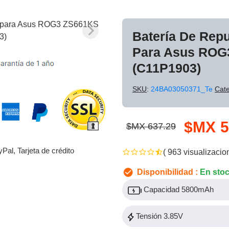
Batería De Rep
Para Asus ROG
(C11P1903)
SKU
:
24BA03050371_Te
Cate
$MX 5
$MX 637.29
yPal, Tarjeta de crédito
( 963 visualizacio
Disponibilidad :
En sto
Capacidad 5800mAh
Tensión 3.85V