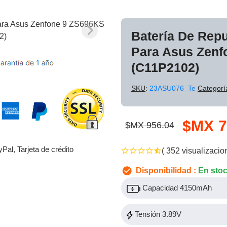
Batería De Rep
Para Asus Zenf
(C11P2102)
SKU
:
23ASU076_Te
Categorí
$MX 7
$MX 956.04
yPal, Tarjeta de crédito
( 352 visualizacio
Disponibilidad :
En sto
Capacidad 4150mAh
Tensión 3.89V