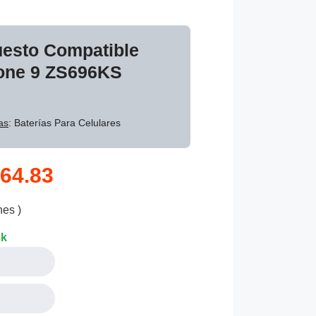
uesto Compatible
one 9 ZS696KS
as
: Baterías Para Celulares
64.83
nes )
ck