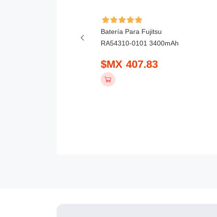
ía Para Honor X6D
Batería Para Fujitsu
mAh
RA54310-0101 3400mAh
 390.83
$MX 407.83