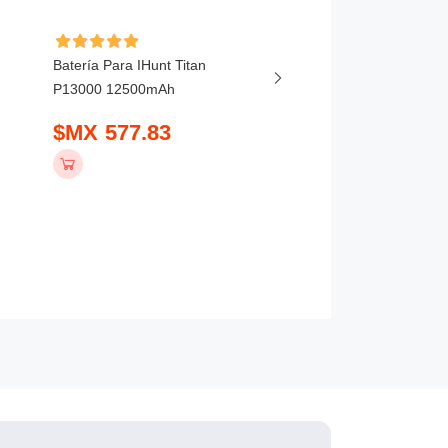
Batería Para IHunt Titan
Batería Para Vivo X20
P13000 12500mAh
5800mAh
$MX 577.83
$MX 407.83