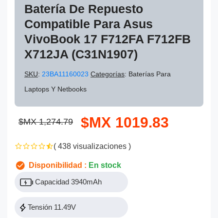
Batería De Repuesto
Compatible Para Asus
VivoBook 17 F712FA F712FB
X712JA (C31N1907)
SKU
:
23BA11160023
Categorías
: Baterías Para
Laptops Y Netbooks
$MX 1019.83
$MX 1,274.79
( 438 visualizaciones )
Disponibilidad :
En stock
Capacidad 3940mAh
Tensión 11.49V