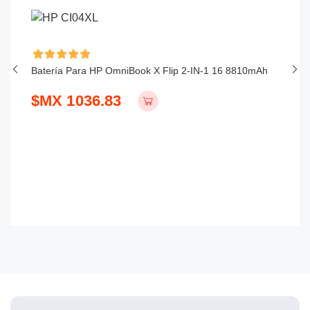
Batería Para HP OmniBook X Flip 2-IN-1 16 8810mAh
Ba
$MX 1036.83
$