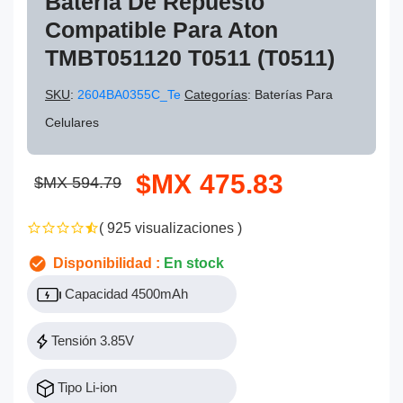
Batería De Repuesto
Compatible Para Aton
TMBT051120 T0511 (T0511)
SKU
:
2604BA0355C_Te
Categorías
: Baterías Para
Celulares
$MX 475.83
$MX 594.79
( 925 visualizaciones )
Disponibilidad :
En stock
Capacidad 4500mAh
Tensión 3.85V
Tipo Li-ion