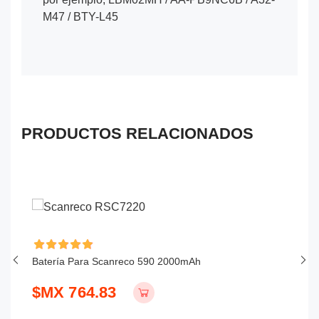
M47 / BTY-L45
PRODUCTOS RELACIONADOS
Batería Para Scanreco 590 2000mAh
Ba
$MX 764.83
$