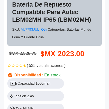
Batería De Repuesto
Compatible Para Autec
LBM02MH IP65 (LBM02MH)
SKU
:
AU7793JUL_Oth
Categorías
: Baterías Mando
Grúa Y Puente Grúa
$MX 2023.00
$MX 2,528.75
( 535 visualizaciones )
Disponibilidad :
En stock
Capacidad 1600mah
Tensión 2.4V
Tipo Ni-MH