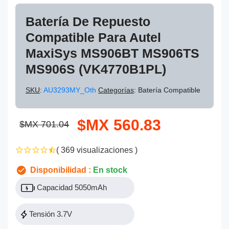
Batería De Repuesto
Compatible Para Autel
MaxiSys MS906BT MS906TS
MS906S (VK4770B1PL)
SKU
:
AU3293MY_Oth
Categorías
: Batería Compatible
$MX 560.83
$MX 701.04
( 369 visualizaciones )
Disponibilidad :
En stock
Capacidad 5050mAh
Tensión 3.7V