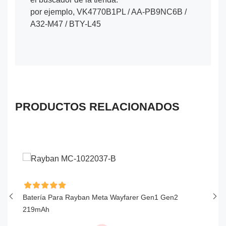
por ejemplo, VK4770B1PL / AA-PB9NC6B /
A32-M47 / BTY-L45
PRODUCTOS RELACIONADOS
Batería Para Rayban Meta Wayfarer Gen1 Gen2
Ba
219mAh
1