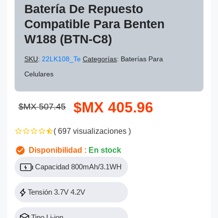
Batería De Repuesto
Compatible Para Benten
W188 (BTN-C8)
SKU
:
22LK108_Te
Categorías
: Baterías Para
Celulares
$MX 405.96
$MX 507.45
( 697 visualizaciones )
Disponibilidad :
En stock
Capacidad 800mAh/3.1WH
Tensión 3.7V 4.2V
Tipo Li-ion