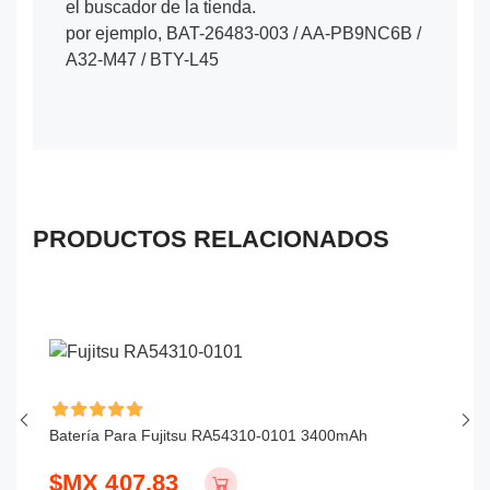
el buscador de la tienda.
por ejemplo, BAT-26483-003 / AA-PB9NC6B /
A32-M47 / BTY-L45
PRODUCTOS RELACIONADOS
Batería Para Fujitsu RA54310-0101 3400mAh
Ba
$MX 407.83
$