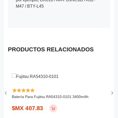
M47 / BTY-L45
PRODUCTOS RELACIONADOS
Batería Para Fujitsu RA54310-0101 3400mAh
Ba
$MX 407.83
$