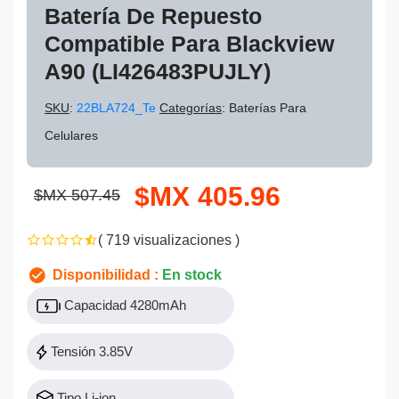
Batería De Repuesto
Compatible Para Blackview
A90 (LI426483PUJLY)
SKU
:
22BLA724_Te
Categorías
: Baterías Para
Celulares
$MX 405.96
$MX 507.45
( 719 visualizaciones )
Disponibilidad :
En stock
Capacidad 4280mAh
Tensión 3.85V
Tipo Li-ion