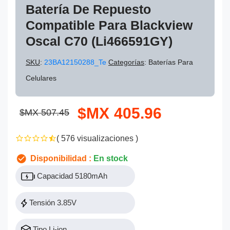
Batería De Repuesto
Compatible Para Blackview
Oscal C70 (Li466591GY)
SKU
:
23BA12150288_Te
Categorías
: Baterías Para
Celulares
$MX 405.96
$MX 507.45
( 576 visualizaciones )
Disponibilidad :
En stock
Capacidad 5180mAh
Tensión 3.85V
Tipo Li-ion