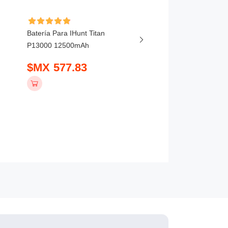
Batería Para IHunt Titan
Batería Para Vivo X20
P13000 12500mAh
5800mAh
$MX 577.83
$MX 407.83