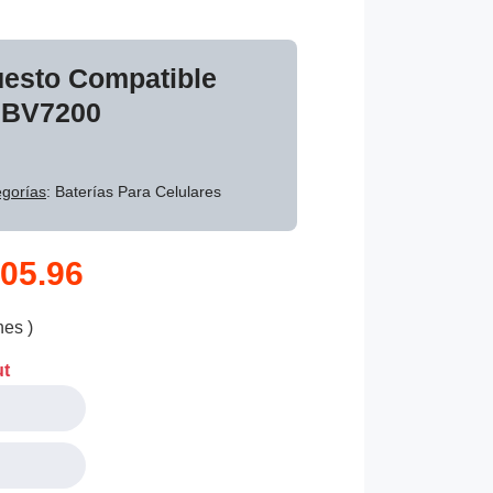
uesto Compatible
 BV7200
gorías
: Baterías Para Celulares
05.96
nes )
ut