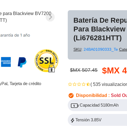
Batería De Rep
Para Blackview
(Li676281HTT)
SKU
:
24BA01090333_Te
Cate
$MX 4
$MX 507.45
yPal, Tarjeta de crédito
( 535 visualizacio
Disponibilidad :
Sold O
Capacidad 5180mAh
Tensión 3.85V