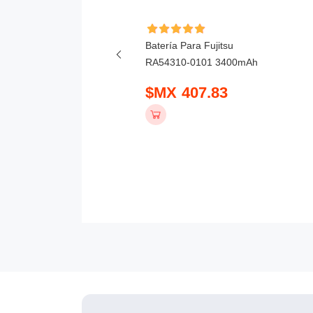
ía Para Honor X6D
Batería Para Fujitsu
mAh
RA54310-0101 3400mAh
 390.83
$MX 407.83