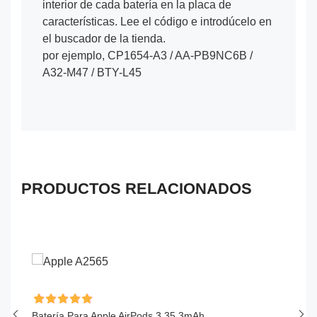
interior de cada batería en la placa de
características. Lee el código e introdúcelo en
el buscador de la tienda.
por ejemplo, CP1654-A3 / AA-PB9NC6B /
A32-M47 / BTY-L45
PRODUCTOS RELACIONADOS
Ah
Batería Para Apple AirPods 3 35.3mAh
Ba