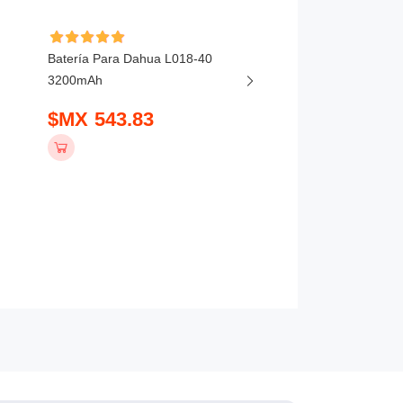
Batería Para Dahua L018-40
Batería Para DJI MIC
3200mAh
BHX211-320-3.85V 3
$MX 543.83
$MX 441.83