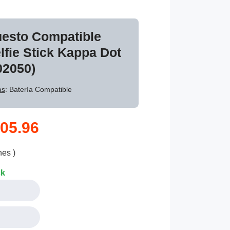
uesto Compatible
fie Stick Kappa Dot
02050)
as
: Batería Compatible
05.96
nes )
ck