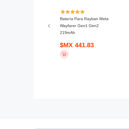
ía Para Hikvision DS-
Batería Para Rayban Meta
T-A 3000mAh
Wayfarer Gen1 Gen2
219mAh
 798.83
$MX 441.83