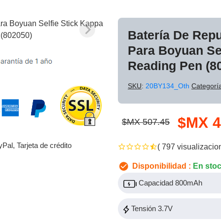
Batería De Rep
Para Boyuan Sel
Reading Pen (8
SKU
:
20BY134_Oth
Categorí
$MX 4
$MX 507.45
yPal, Tarjeta de crédito
( 797 visualizacio
Disponibilidad :
En sto
Capacidad 800mAh
Tensión 3.7V