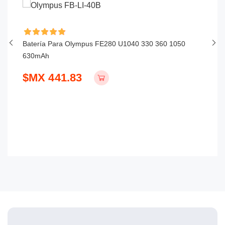
Batería Para Olympus FE280 U1040 330 360 1050
Ba
630mAh
$
$MX 441.83