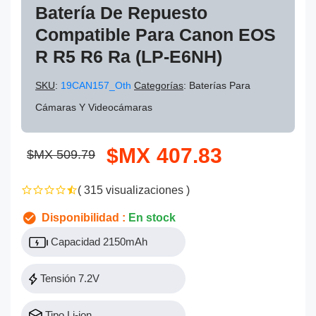
Batería De Repuesto
Compatible Para Canon EOS
R R5 R6 Ra (LP-E6NH)
SKU
:
19CAN157_Oth
Categorías
: Baterías Para
Cámaras Y Videocámaras
$MX 407.83
$MX 509.79
( 315 visualizaciones )
Disponibilidad :
En stock
Capacidad 2150mAh
Tensión 7.2V
Tipo Li-ion