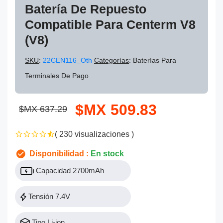
Batería De Repuesto
Compatible Para Centerm V8
(V8)
SKU
:
22CEN116_Oth
Categorías
: Baterías Para
Terminales De Pago
$MX 509.83
$MX 637.29
( 230 visualizaciones )
Disponibilidad :
En stock
Capacidad 2700mAh
Tensión 7.4V
Tipo Li-ion