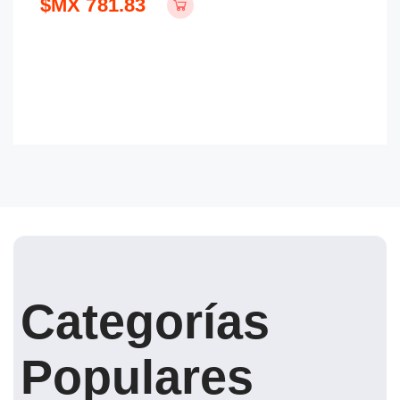
$MX 781.83
$
Categorías
Populares