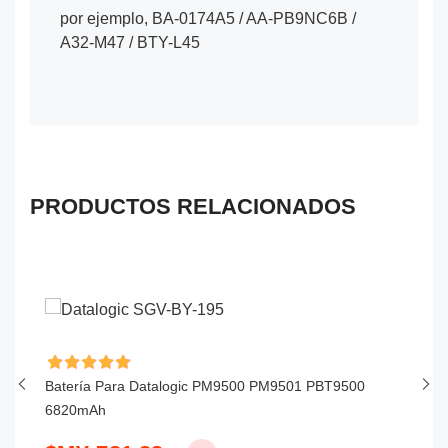
por ejemplo, BA-0174A5 / AA-PB9NC6B /
A32-M47 / BTY-L45
PRODUCTOS RELACIONADOS
Batería Para Datalogic PM9500 PM9501 PBT9500
Ba
6820mAh
P